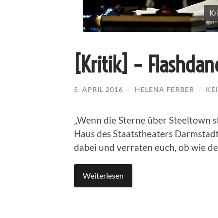
Kr
[Kritik] – Flashdan
5. APRIL 2016
/
HELENA FERBER
/
KE
„Wenn die Sterne über Steeltown s
Haus des Staatstheaters Darmstadt 
dabei und verraten euch, ob wie de
Weiterlesen