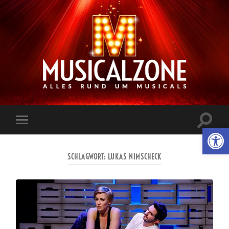
Musicalzone.de
Suchfe
Werkzeugl
Mobile-
ein-/a
Menü
ein-/ausblenden
SCHLAGWORT:
LUKAS NIMSCHECK