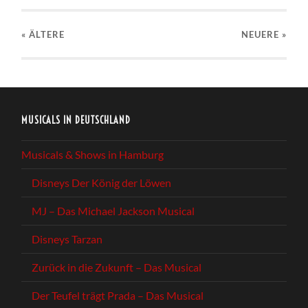
« ÄLTERE
NEUERE
»
MUSICALS IN DEUTSCHLAND
Musicals & Shows in Hamburg
Disneys Der König der Löwen
MJ – Das Michael Jackson Musical
Disneys Tarzan
Zurück in die Zukunft – Das Musical
Der Teufel trägt Prada – Das Musical