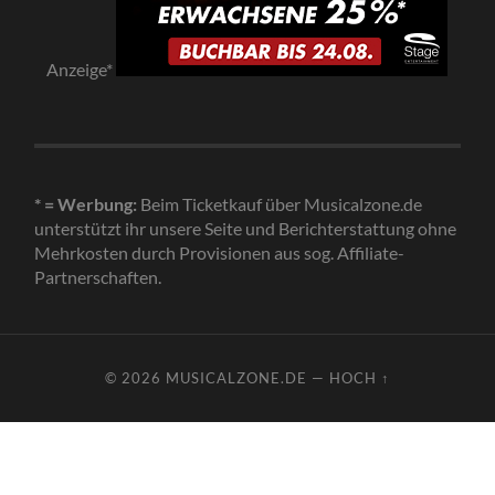
Anzeige*
* = Werbung:
Beim Ticketkauf über Musicalzone.de
unterstützt ihr unsere Seite und Berichterstattung ohne
Mehrkosten durch Provisionen aus sog. Affiliate-
Partnerschaften.
© 2026
MUSICALZONE.DE
—
HOCH ↑