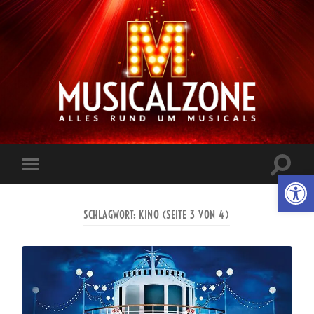
Musicalzone.de
Suchfe
Werkzeugl
Mobile-
ein-/a
Menü
ein-/ausblenden
SCHLAGWORT:
KINO
(SEITE 3 VON 4)