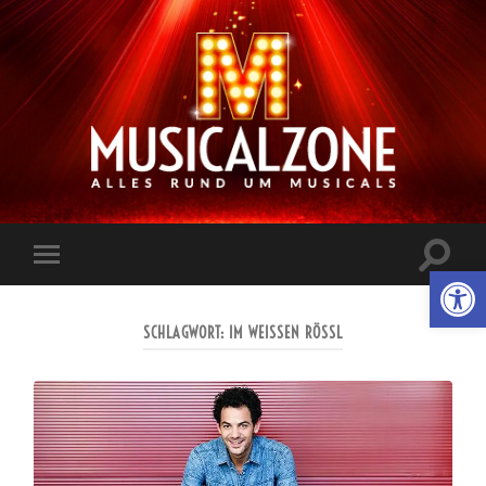
Musicalzone.de
Suchfe
Werkzeugl
Mobile-
ein-/a
Menü
ein-/ausblenden
SCHLAGWORT:
IM WEISSEN RÖSSL