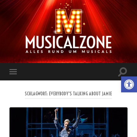
Musicalzone.de
Suchfe
Werkzeugl
Mobile-
ein-/a
Menü
ein-/ausblenden
SCHLAGWORT:
EVERYBODY’S TALKING ABOUT JAMIE