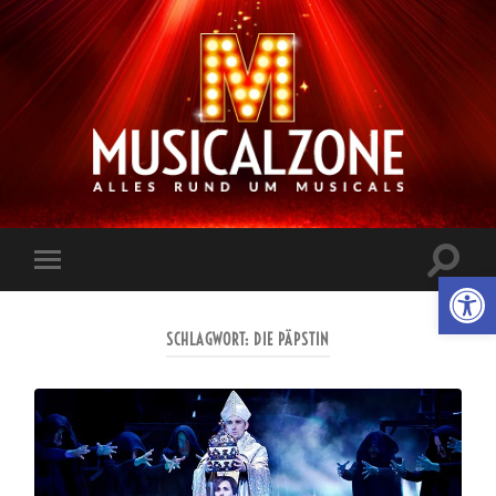
Musicalzone.de
Suchfe
Werkzeugl
Mobile-
ein-/a
Menü
ein-/ausblenden
SCHLAGWORT:
DIE PÄPSTIN