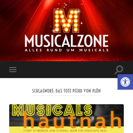
Musicalzone.de
Suchfe
Werkzeugl
Mobile-
ein-/a
Menü
ein-/ausblenden
SCHLAGWORT:
DAS TOTE PFERD VON PLÖN