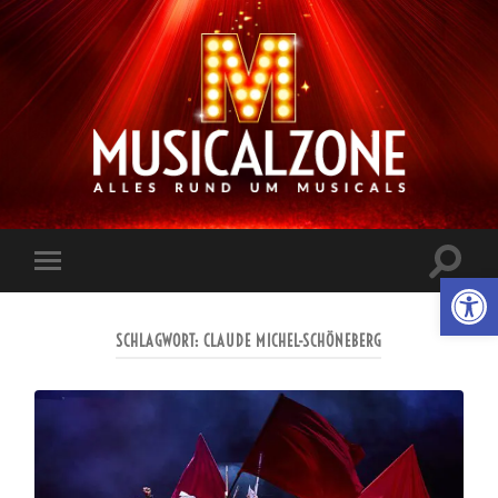
Musicalzone.de
Suchfe
Werkzeugl
Mobile-
ein-/a
Menü
ein-/ausblenden
SCHLAGWORT:
CLAUDE MICHEL-SCHÖNEBERG