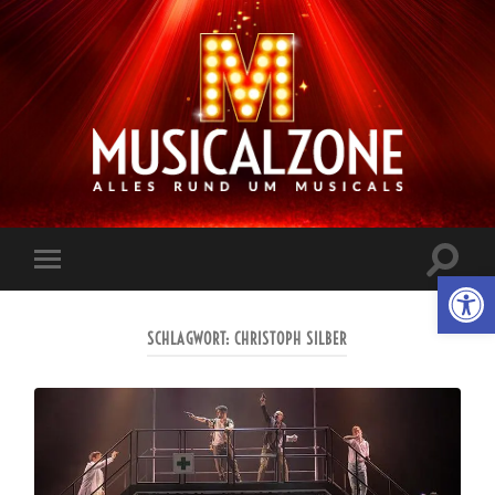
Musicalzone.de
Suchfe
Werkzeugl
Mobile-
ein-/a
Menü
ein-/ausblenden
SCHLAGWORT:
CHRISTOPH SILBER