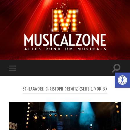
Musicalzone.de
Suchfe
Werkzeugl
Mobile-
ein-/a
Menü
ein-/ausblenden
SCHLAGWORT:
CHRISTOPH DREWITZ
(SEITE 1 VON 3)