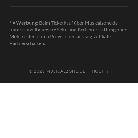
* = Werbung:
Beim Ticketkauf über Musicalzone.de
unterstützt ihr unsere Seite und Berichterstattung ohne
Mehrkosten durch Provisionen aus sog. Affiliate-
Partnerschaften.
© 2026
MUSICALZONE.DE
—
HOCH ↑