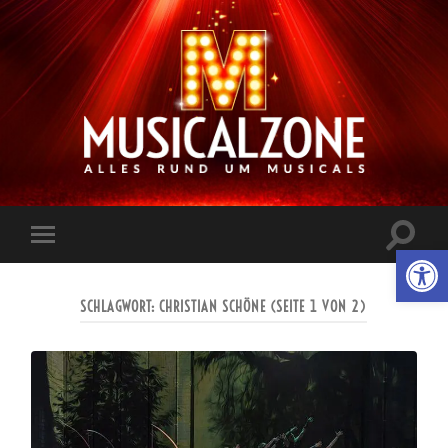
Musicalzone.de
Suchfe
Werkzeugl
Mobile-
ein-/a
Menü
ein-/ausblenden
SCHLAGWORT:
CHRISTIAN SCHÖNE
(SEITE 1 VON 2)