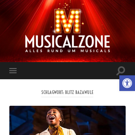
Musicalzone.de
Suchfe
Werkzeugl
Mobile-
ein-/a
Menü
ein-/ausblenden
SCHLAGWORT:
BLITZ BAZAWULE