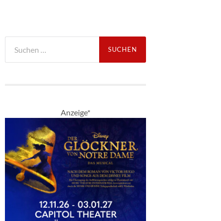
Suche
nach:
Anzeige*