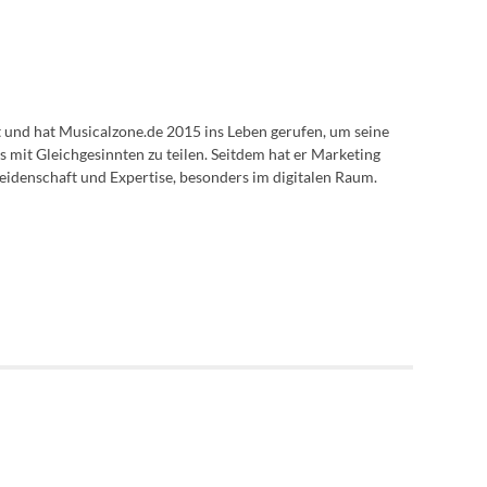
lt und hat Musicalzone.de 2015 ins Leben gerufen, um seine
s mit Gleichgesinnten zu teilen. Seitdem hat er Marketing
eidenschaft und Expertise, besonders im digitalen Raum.