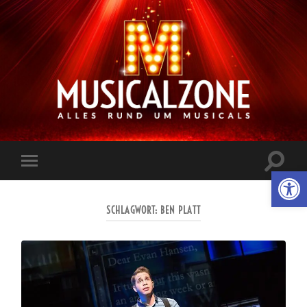
Musicalzone.de
Suchfe
Werkzeugl
Mobile-
ein-/a
Menü
ein-/ausblenden
SCHLAGWORT:
BEN PLATT