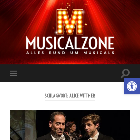
Musicalzone.de
Suchfe
Werkzeugl
Mobile-
ein-/a
Menü
ein-/ausblenden
SCHLAGWORT:
ALICE WITTMER