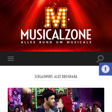
Musicalzone.de
Suchfe
Werkzeugl
Mobile-
ein-/a
Menü
ein-/ausblenden
SCHLAGWORT:
ALEX BRUGNARA