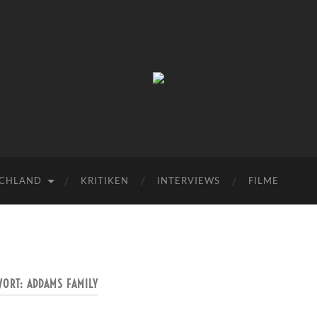
Musicalzone.de
SCHLAND
KRITIKEN
INTERVIEWS
FILME
WORT:
ADDAMS FAMILY