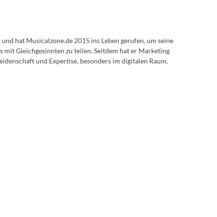
lt und hat Musicalzone.de 2015 ins Leben gerufen, um seine
s mit Gleichgesinnten zu teilen. Seitdem hat er Marketing
eidenschaft und Expertise, besonders im digitalen Raum.