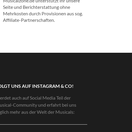
Musicalzone.de unterstützt ihr unsere
Seite und Berichterstattung ohne
Mehrkosten durch Provisionen aus sog.
Affiliate-Partnerschaften.
OLGT UNS AUF INSTAGRAM & CO!
rdet auch auf Social Media Teil der
sical-Community und erfahrt bei uns
glich mehr aus der Welt der Musicals: