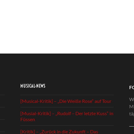
MUSICAL-NEWS
F
We
[Musical-Kritik] – „Die Weiße Rose“ auf Tour
Mu
[Musial-Kritik] – „Rudolf – Der letzte Kuss“ in
tä
Füssen
[Kritik] – „Zurück in die Zukunft – Das