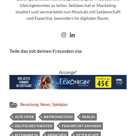
Gleichgesinnten zu teilen. Seitdem hat er Marketing
studiert und vermarketet nun Musicals mit Leidenschaft
und Expertise, besonders im digitalen Raum.
Teile das mit deinen Freunden via:
Anzeige*
Besetzung
,
News
,
Spielplan
ALTE OPER
BB PROMOTION
BERLIN
DEUTSCHES THEATER
FRANKFURT AM MAIN
KU'DAMM 56
MÜNCHEN
PETER PLATE