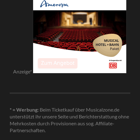
Anzeige*
* = Werbung:
Beim Ticketkauf über Musicalzone.de
unterstützt ihr unsere Seite und Berichterstattung ohne
Mehrkosten durch Provisionen aus sog. Affiliate-
Partnerschaften.