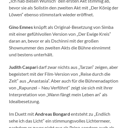
„Ich hab diesen Wunsch“ den ersten Akt stimmig ab,
bevor sie als Solistin den zweiten Akt mit „Der König der
Löwen“ ebenso stimmstark wieder eröffnet.
Gino
Emnes
knüpft als Original-Besetzung von Simba
mit einer gefühlvollen Version von „Der Ewige Kreis“
daran an, bevor er als Dschinni mit der großen
Shownummer des zweiten Akts die Bühne einnimmt
und bestens unterhält.
Judith
Caspari
darf zwar nichts aus „Tarzan“ zeigen, aber
begeistert mit der Film-Version von „Reise durch die
Zeit“ aus „Anastasia“. Aber auch für die Bühnenadaption
von „Rapunzel – Neu Verföhnt“ zeigt sie sich mit ihrer
Interpretation von „Wann fängt mein Leben an“ als
Idealbesetzung.
Im Duett mit
Andreas
Bongard
entsteht zu „Endlich
sehe ich das Licht“ ein stimmungsvolles Lichtermeer,
nachdem er zuvor nicht nur als Prinz, sondern auch als