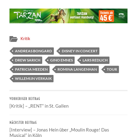
Kritik
ANDREAS BONGARD
DISNEY IN CONCERT
DREW SARICH
GINO EMNES
LARS REDLICH
PATRICIA MEEDEN
ROMINA LANGENHAN
TOUR
WILLEMIJN VERKAIK
VORHERIGER BEITRAG
[Kritik] – ,,RENT“ in St. Gallen
NÄCHSTER BEITRAG
[Interview] – Jonas Hein über „Moulin Rouge! Das
Musical“ in Köln