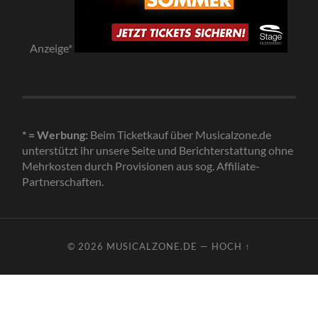
Anzeige*
* = Werbung:
Beim Ticketkauf über Musicalzone.de
unterstützt ihr unsere Seite und Berichterstattung ohne
Mehrkosten durch Provisionen aus sog. Affiliate-
Partnerschaften.
© 2026
MUSICALZONE.DE
—
HOCH ↑