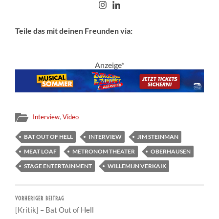
Teile das mit deinen Freunden via:
Anzeige*
Interview
,
Video
BAT OUT OF HELL
INTERVIEW
JIM STEINMAN
MEAT LOAF
METRONOM THEATER
OBERHAUSEN
STAGE ENTERTAINMENT
WILLEMIJN VERKAIK
VORHERIGER BEITRAG
[Kritik] – Bat Out of Hell