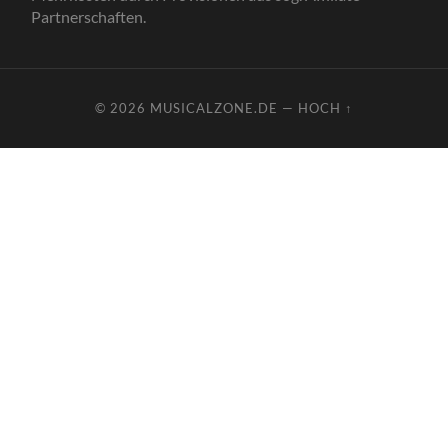
Partnerschaften.
© 2026
MUSICALZONE.DE
—
HOCH ↑