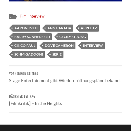
Film
,
Interview
AARON TVEIT
ANN HARADA
APPLE TV
BARRY SONNENFELD
CECILY STRONG
CINCO PAUL
DOVE CAMERON
INTERVIEW
SCHMIGADOON!
SERIE
VORHERIGER BEITRAG
Stage Entertainment gibt Wiedereröffnungspläne bekannt
NÄCHSTER BEITRAG
[Filmkritik] – In the Heights