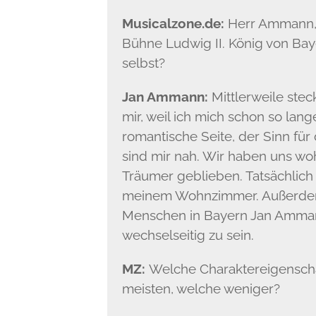
Musicalzone.de:
Herr Ammann, 
Bühne Ludwig II. König von Baye
selbst?
Jan Ammann:
Mittlerweile stec
mir, weil ich mich schon so lang
romantische Seite, der Sinn fü
sind mir nah. Wir haben uns wo
Träumer geblieben. Tatsächlich 
meinem Wohnzimmer. Außerdem ha
Menschen in Bayern Jan Ammann „
wechselseitig zu sein.
MZ:
Welche Charaktereigenscha
meisten, welche weniger?