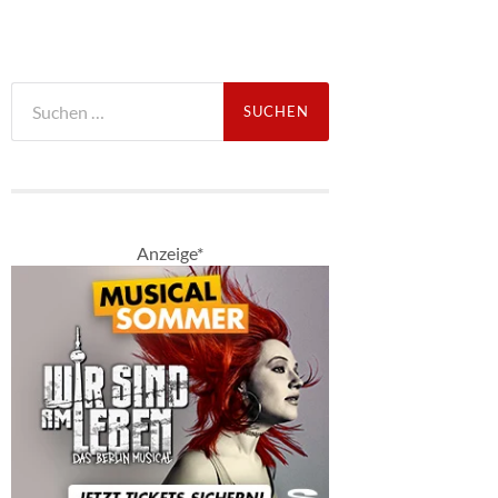
Suche
nach:
Anzeige*