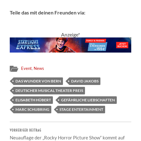
Teile das mit deinen Freunden via:
Anzeige*
Event
,
News
DAS WUNDER VON BERN
DAVID JAKOBS
DEUTSCHER MUSICAL THEATER PREIS
ELISABETH HÜBERT
GEFÄHRLICHE LIEBSCHAFTEN
MARC SCHUBRING
STAGE ENTERTAINMENT
VORHERIGER BEITRAG
Neuauflage der „Rocky Horror Picture Show“ kommt auf