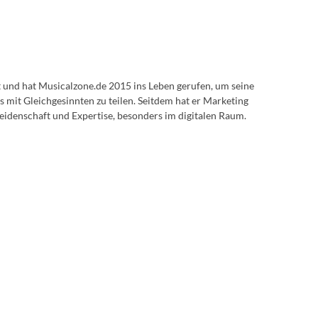
lt und hat Musicalzone.de 2015 ins Leben gerufen, um seine
s mit Gleichgesinnten zu teilen. Seitdem hat er Marketing
eidenschaft und Expertise, besonders im digitalen Raum.