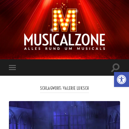
Musicalzone.de
Suchfe
Werkzeugl
Mobile-
ein-/a
Menü
ein-/ausblenden
SCHLAGWORT:
VALERIE LUKSCH