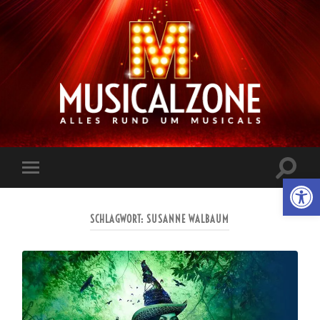
Musicalzone.de
Suchfe
Werkzeugl
Mobile-
ein-/a
Menü
ein-/ausblenden
SCHLAGWORT:
SUSANNE WALBAUM