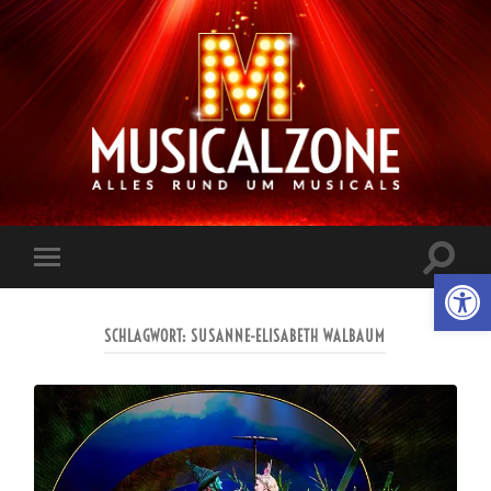
Musicalzone.de
Suchfe
Werkzeugl
Mobile-
ein-/a
Menü
ein-/ausblenden
SCHLAGWORT:
SUSANNE-ELISABETH WALBAUM