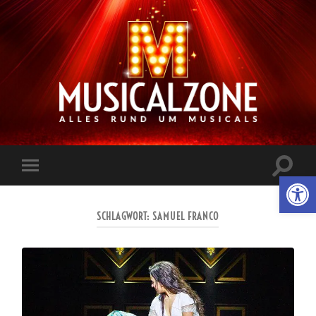
Musicalzone.de
Suchfe
Werkzeugl
Mobile-
ein-/a
Menü
ein-/ausblenden
SCHLAGWORT:
SAMUEL FRANCO