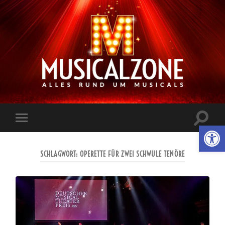
Musicalzone.de
Suchfe
Werkzeugl
Mobile-
ein-/a
Menü
ein-/ausblenden
SCHLAGWORT:
OPERETTE FÜR ZWEI SCHWULE TENÖRE