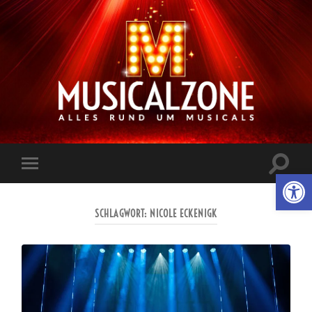
Musicalzone.de
Suchfe
Werkzeugl
Mobile-
ein-/a
Menü
ein-/ausblenden
SCHLAGWORT:
NICOLE ECKENIGK