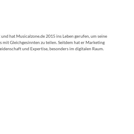
lt und hat Musicalzone.de 2015 ins Leben gerufen, um seine
s mit Gleichgesinnten zu teilen. Seitdem hat er Marketing
eidenschaft und Expertise, besonders im digitalen Raum.