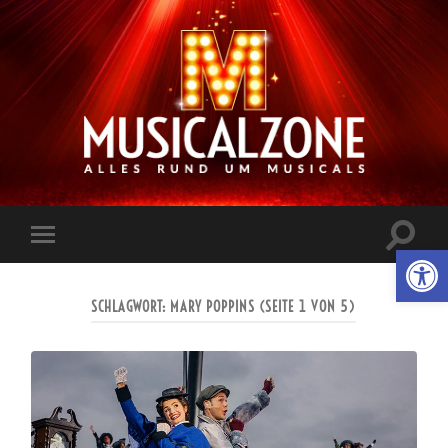
Musicalzone.de
Suchfe
Werkzeugl
Mobile-
ein-/a
Menü
ein-/ausblenden
SCHLAGWORT:
MARY POPPINS
(SEITE 1 VON 5)