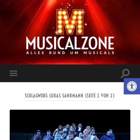
Musicalzone.de
Suchfe
Werkzeugl
Mobile-
ein-/a
Menü
ein-/ausblenden
SCHLAGWORT:
LUKAS SANDMANN
(SEITE 1 VON 2)