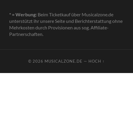
* = Werbung:
Beim Ticketkauf über Musicalzone.de
unterstützt ihr unsere Seite und Berichterstattung ohne
Mehrkosten durch Provisionen aus sog. Affiliate-
Partnerschaften.
© 2026
MUSICALZONE.DE
—
HOCH ↑