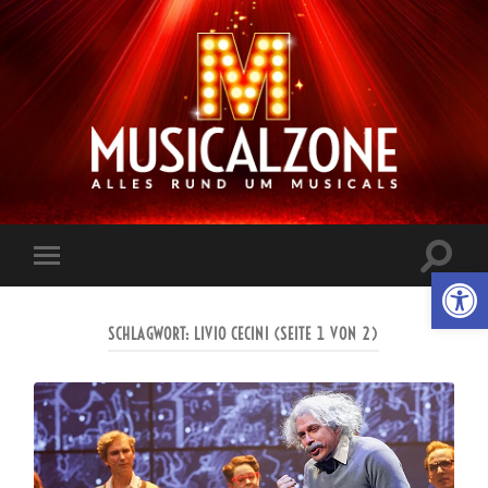
Musicalzone.de
Suchfe
Werkzeugl
Mobile-
ein-/a
Menü
ein-/ausblenden
SCHLAGWORT:
LIVIO CECINI
(SEITE 1 VON 2)