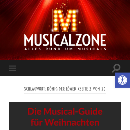
Musicalzone.de
Suchfe
Werkzeugl
Mobile-
ein-/a
Menü
ein-/ausblenden
SCHLAGWORT:
KÖNIG DER LÖWEN
(SEITE 2 VON 2)