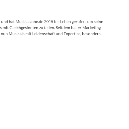
lt und hat Musicalzone.de 2015 ins Leben gerufen, um seine
s mit Gleichgesinnten zu teilen. Seitdem hat er Marketing
 nun Musicals mit Leidenschaft und Expertise, besonders