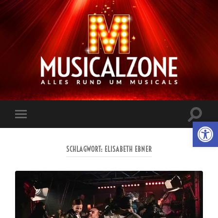
Musicalzone.de
Suchfe
Werkzeugl
Mobile-
ein-/a
Menü
ein-/ausblenden
SCHLAGWORT:
ELISABETH EBNER