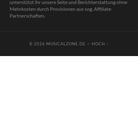
unterstützt ihr unsere Seite und Berichterstattung ohne
Mehrkosten durch Provisionen aus sog. Affiliate-
Partnerschaften.
© 2026
MUSICALZONE.DE
—
HOCH ↑