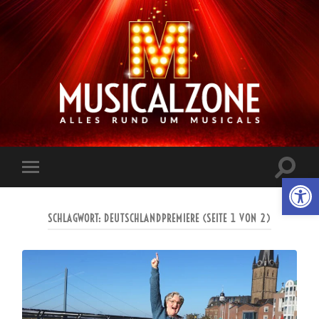
Musicalzone.de
Suchfe
Werkzeugl
Mobile-
ein-/a
Menü
ein-/ausblenden
SCHLAGWORT:
DEUTSCHLANDPREMIERE
(SEITE 1 VON 2)