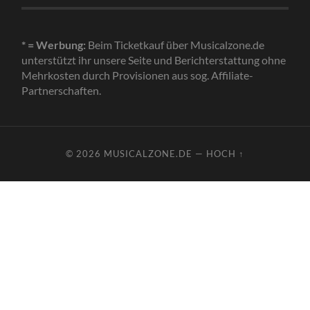
* = Werbung:
Beim Ticketkauf über Musicalzone.de
unterstützt ihr unsere Seite und Berichterstattung ohne
Mehrkosten durch Provisionen aus sog. Affiliate-
Partnerschaften.
© 2026
MUSICALZONE.DE
—
HOCH ↑