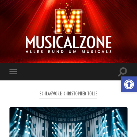
Musicalzone.de
Suchfe
Werkzeugl
Mobile-
ein-/a
Menü
ein-/ausblenden
SCHLAGWORT:
CHRISTOPHER TÖLLE