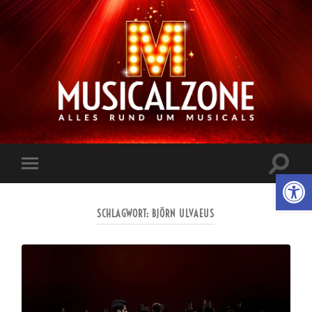
Musicalzone.de
Suchfe
Werkzeugl
Mobile-
ein-/a
Menü
ein-/ausblenden
SCHLAGWORT:
BJÖRN ULVAEUS