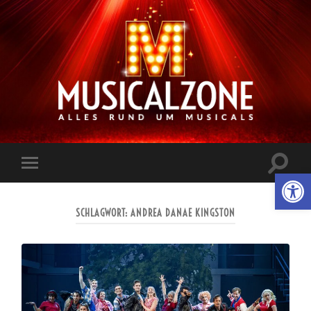
Musicalzone.de
Suchfe
Werkzeugl
Mobile-
ein-/a
Menü
ein-/ausblenden
SCHLAGWORT:
ANDREA DANAE KINGSTON