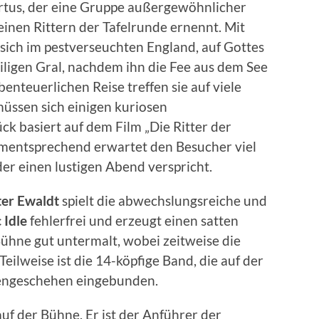
rtus, der eine Gruppe außergewöhnlicher
einen Rittern der Tafelrunde ernennt. Mit
 sich im pestverseuchten England, auf Gottes
iligen Gral, nachdem ihn die Fee aus dem See
enteuerlichen Reise treffen sie auf viele
üssen sich einigen kuriosen
ck basiert auf dem Film „Die Ritter der
mentsprechend erwartet den Besucher viel
er einen lustigen Abend verspricht.
ter Ewaldt
spielt die abwechslungsreiche und
 Idle
fehlerfrei und erzeugt einen satten
ühne gut untermalt, wobei zeitweise die
eilweise ist die 14-köpfige Band, die auf der
nengeschehen eingebunden.
uf der Bühne. Er ist der Anführer der