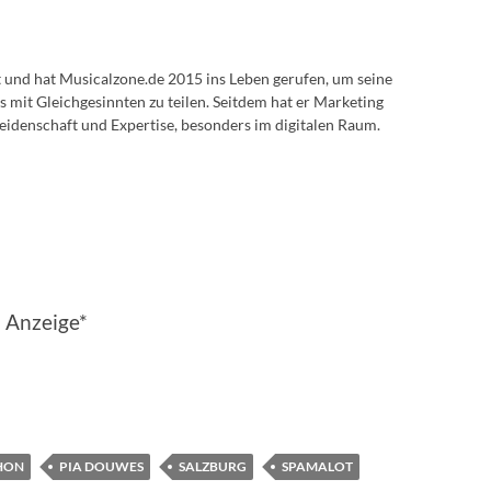
lt und hat Musicalzone.de 2015 ins Leben gerufen, um seine
s mit Gleichgesinnten zu teilen. Seitdem hat er Marketing
eidenschaft und Expertise, besonders im digitalen Raum.
Anzeige*
HON
PIA DOUWES
SALZBURG
SPAMALOT