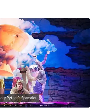
onty Python's Spamalot