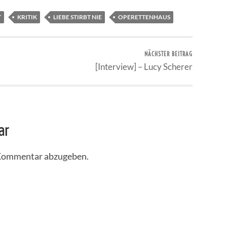
T
KRITIK
LIEBE STIRBT NIE
OPERETTENHAUS
NÄCHSTER BEITRAG
[Interview] – Lucy Scherer
ar
 Kommentar abzugeben.