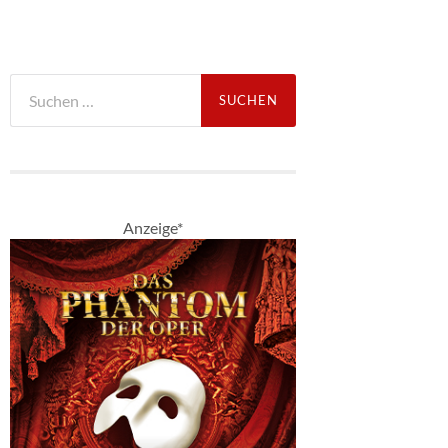
Suche
nach:
Anzeige*