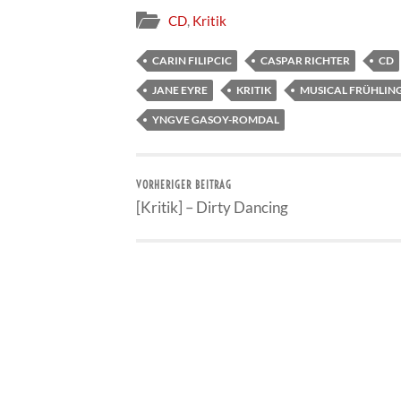
CD
,
Kritik
CARIN FILIPCIC
CASPAR RICHTER
CD
JANE EYRE
KRITIK
MUSICAL FRÜHLI
YNGVE GASOY-ROMDAL
VORHERIGER BEITRAG
[Kritik] – Dirty Dancing