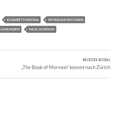
ELISABETH SIKORA
HITSQUAD RECORDS
NG GMUNDEN
PAUL GORDON
NÄCHSTER BEITRAG
„The Book of Mormon“ kommt nach Zürich