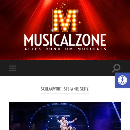
Musicalzone.de
Suchfe
Werkzeugl
Mobile-
ein-/a
Menü
ein-/ausblenden
SCHLAGWORT:
STEFANIE SEITZ