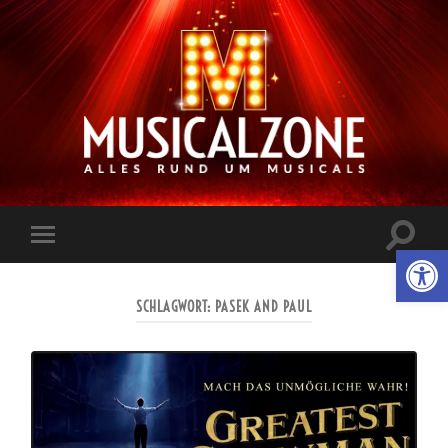
Musicalzone.de
Suchfe
Werkzeugl
Mobile-
ein-/a
Menü
ein-/ausblenden
SCHLAGWORT:
PASEK AND PAUL