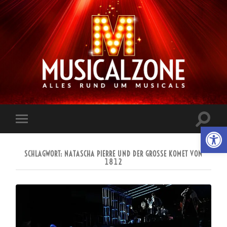
Musicalzone.de
Suchfe
Werkzeugl
Mobile-
ein-/a
Menü
ein-/ausblenden
SCHLAGWORT:
NATASCHA PIERRE UND DER GROSSE KOMET VON 1
812