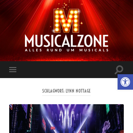
Musicalzone.de
Suchfe
Werkzeugl
Mobile-
ein-/a
Menü
ein-/ausblenden
SCHLAGWORT:
LYNN NOTTAGE