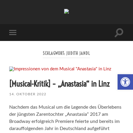
Musicalzone.de
Suchfe
Mobile-
ein-/a
Menü
ein-/ausblenden
SCHLAGWORT:
JUDITH JANDL
Werkzeugl
[Musical-Kritik] – „Anastasia“ in Linz
14. OKTOBER 2022
Nachdem das Musical um die Legende des Überlebens
der jüngsten Zarentochter „Anastasia“ 2017 am
Broadway erfolgreich Premiere feierte und bereits im
darauffolgenden Jahr in Deutschland aufgeführt