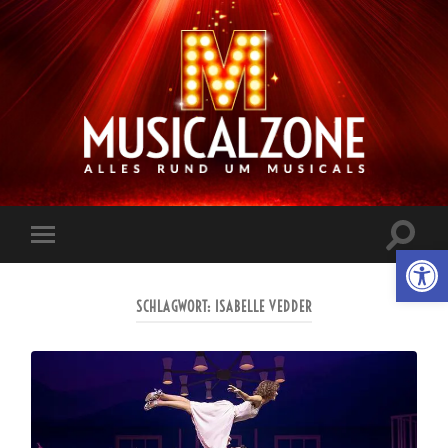
Musicalzone.de
Suchfe
Werkzeugl
Mobile-
ein-/a
Menü
ein-/ausblenden
SCHLAGWORT:
ISABELLE VEDDER