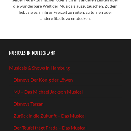
die wunderbare Welt der Musicals auszutauschen. Zudem
liebt sie es, in ihrer Freizeit zu reiten, zu turnen oder
andere Städte zu entdecken.
MUSICALS IN DEUTSCHLAND
Musicals & Shows in Hamburg
Disneys Der König der Löwen
MJ – Das Michael Jackson Musical
Disneys Tarzan
Zurück in die Zukunft – Das Musical
Der Teufel trägt Prada – Das Musical